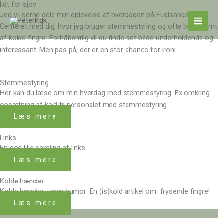
lidt for sjov
Gå
Jeg vil gerne dele min oplevelse af hverdagen på Fuglsangsø
til
Centeret med dig, hvor jeg bruger stemmestyring og ofte bliver ramt
indholdet
af kolde fingre. Forhåbentlig vil du finde det både underholdende og
interessant. Men pas på, der er en stor chance for ironi.
Stemmestyring
Her kan du læse om min hverdag med stemmestyring. Fx omkring
opsætning af kald til personalet med stemmestyring.
Læs mere
Links
En god lille samling af links.
Læs mere
Kolde hænder
Kolde hænder, varm humor: En (is)kold artikel om frysende fingre!
Læs mere