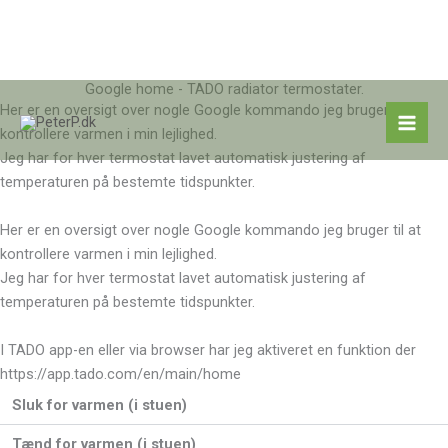
Google home - TADO radiator termostater.
Gå
Her er en oversigt over nogle Google kommando jeg bruger til at
til
kontrollere varmen i min lejlighed.
indholdet
Jeg har for hver termostat lavet automatisk justering af
temperaturen på bestemte tidspunkter.
Her er en oversigt over nogle Google kommando jeg bruger til at
kontrollere varmen i min lejlighed.
Jeg har for hver termostat lavet automatisk justering af
temperaturen på bestemte tidspunkter.
I TADO app-en eller via browser har jeg aktiveret en funktion der
https://app.tado.com/en/main/home
Sluk for varmen (i stuen)
Tænd for varmen (i stuen)